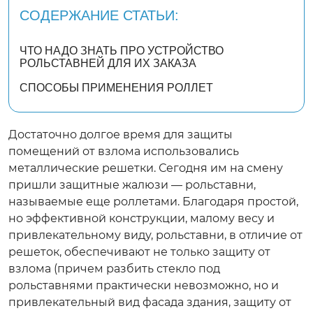
Рулонные
СОДЕРЖАНИЕ СТАТЬИ:
Автоматика
ЧТО НАДО ЗНАТЬ ПРО УСТРОЙСТВО
РОЛЬСТАВНЕЙ ДЛЯ ИХ ЗАКАЗА
Заборы
СПОСОБЫ ПРИМЕНЕНИЯ РОЛЛЕТ
Каталог
Достаточно долгое время для защиты
помещений от взлома использовались
металлические решетки. Сегодня им на смену
О компании
пришли защитные жалюзи — рольставни,
называемые еще роллетами. Благодаря простой,
Наши работы
но эффективной конструкции, малому весу и
привлекательному виду, рольставни, в отличие от
Блог
решеток, обеспечивают не только защиту от
взлома (причем разбить стекло под
Контакты
рольставнями практически невозможно, но и
привлекательный вид фасада здания, защиту от
sales@rollets.ru