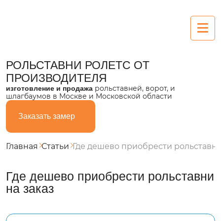
Рольставни
РОЛЬСТАВНИ РОЛЕТС
ОТ
ПРОИЗВОДИТЕЛЯ
Алюминиевые
рольставней, ворот, и
изготовление и продажа
шлагбаумов в Москве и Московской области
Пластиковые
Заказать замер
Из поликарбоната
Стальные
Главная
Статьи
Где дешево приобрести рольставни
Ворота
Где дешево приобрести рольставни
на заказ
Секционные
Въездные