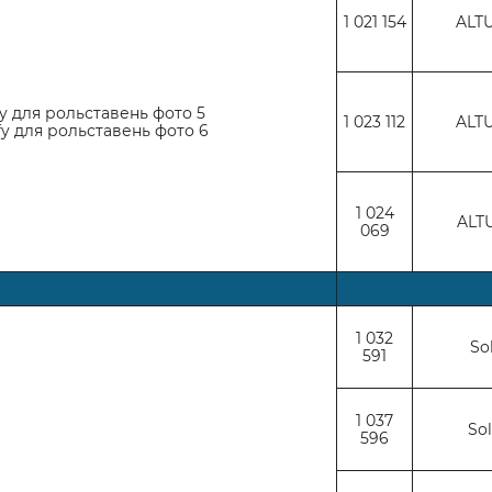
1 021 154
ALTU
1 023 112
ALTU
1 024
ALTU
069
1 032
So
591
1 037
Sol
596