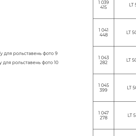
1 039
LT 
415
1 041
LT 5
448
1 043
LT 5
282
1 045
LT 5
399
1 047
LT 5
278