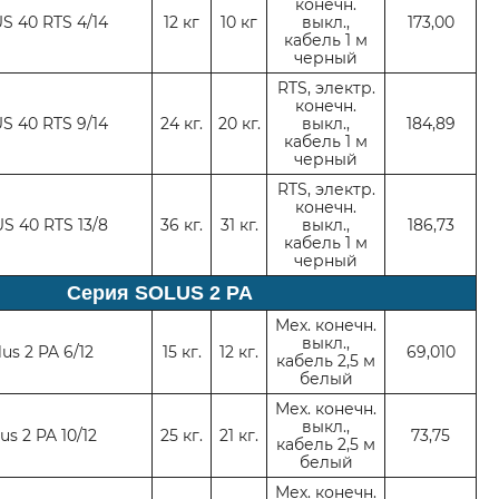
конечн.
S 40 RTS 4/14
12 кг
10 кг
выкл.,
173
,
00
кабель 1 м
черный
RTS, электр.
конечн.
S 40 RTS 9/14
24 кг.
20 кг.
выкл.,
184
,
89
кабель 1 м
черный
RTS, электр.
конечн.
S 40 RTS 13/8
36 кг.
31 кг.
выкл.,
186
,
73
кабель 1 м
черный
Серия SOLUS 2 PA
Мех. конечн.
выкл.,
lus 2 PA 6/12
15 кг
.
12 кг
.
69
,
01
0
кабель 2,5 м
белый
Мех. конечн.
выкл.,
us 2 PA 10/12
25 кг
.
21 кг
.
73
,
75
кабель 2,5 м
белый
Мех. конечн.