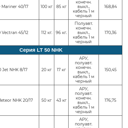
конечн.
0 Mariner 40/17
100 кг
85 кг
выкл.,
168,84
кабель 1 м
черный
Полуавт.
конечн.
0 Vectran 45/12
112 кг.
96 кг.
выкл.,
170,36
кабель 1 м
черный
Серия LT 50 NHK
АРУ,
полуавт.
конечн.
0 Jet NHK 8/17
20 кг
17 кг
150,45
выкл.,
кабель 1 м
черный
АРУ,
полуавт.
конечн.
Meteor NHK 20/17
50 кг
43 кг
176,75
выкл.,
кабель 1 м
черный
АРУ,
полуавт.