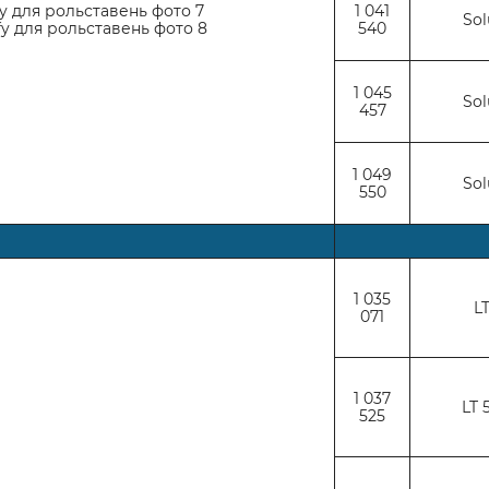
1 041
Sol
540
1 045
Sol
457
1 049
Sol
550
1 035
LT
071
1 037
LT 
525