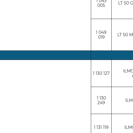
1 043
LT 50 
005
1 049
LT 50 M
019
ILMO
1 130 127
1 130
ILM
249
1 131 119
ILM