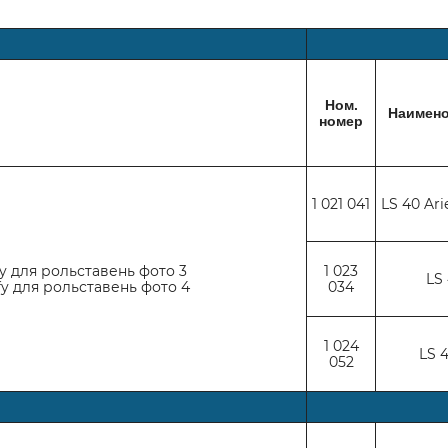
Ном.
Наимено
номер
1 021 041
LS 40 Ari
1 023
LS 
034
1 024
LS 4
052