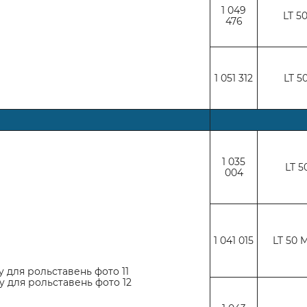
1 049
LT 5
476
1 051 312
LT 5
1 035
LT 5
004
1 041 015
LT 50 