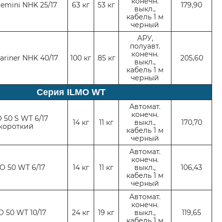
конечн.
Gemini NHK 25/17
63 кг
53 кг
179,90
выкл.,
кабель 1 м
черный
АРУ,
полуавт.
конечн.
ariner NHK 40/17
100 кг
85 кг
205,60
выкл.,
кабель 1 м
черный
Серия ILMO WT
Автомат.
конечн.
 50 S WT 6/17
14 кг
11 кг
выкл.,
170,70
короткий
кабель 1 м
черный
Автомат.
конечн.
O 50 WT 6/17
14 кг
11 кг
выкл.,
106,43
кабель 1 м
черный
Автомат.
конечн.
O 50 WT 10/17
24 кг
19 кг
выкл.,
119,65
кабель 1 м