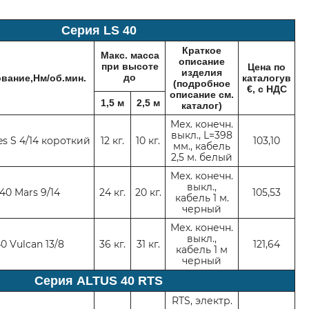
Cерия LS 40
Краткое
Макс. масса
описание
при высоте
Цена по
изделия
до
вание,Нм/об.мин.
каталогув
(подробное
€, с НДС
описание см.
1,5 м
2,5 м
каталог)
Мех. конечн.
выкл., L=398
es S 4/14 короткий
12 кг.
10 кг.
1
03
,
10
мм., кабель
2,5 м. белый
Мех. конечн.
выкл.,
40 Mars 9/14
24 кг.
20 кг.
1
0
5,
53
кабель 1 м.
черный
Мех. конечн.
выкл.,
0 Vulcan 13/8
36 кг.
31 кг.
121
,
64
кабель 1 м
черный
Cерия ALTUS 40 RTS
RTS, электр.