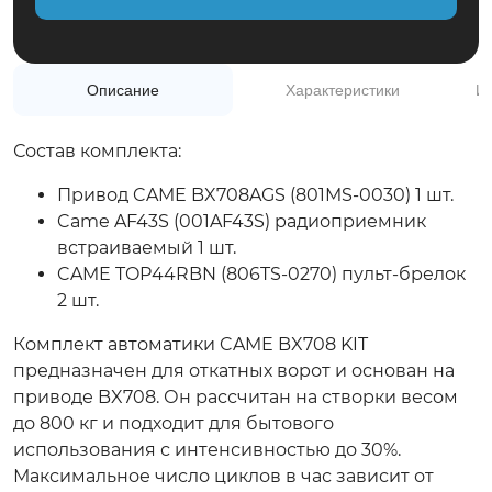
+7(495)975-50-77
Обратный звонок
Описание
Характеристики
Ин
Состав комплекта:
Привод CAME BX708AGS (801MS-0030) 1 шт.
Came AF43S (001AF43S) радиоприемник
встраиваемый 1 шт.
CAME TOP44RBN (806TS-0270) пульт-брелок
2 шт.
Комплект автоматики CAME BX708 KIT
предназначен для откатных ворот и основан на
приводе BX708. Он рассчитан на створки весом
до 800 кг и подходит для бытового
использования с интенсивностью до 30%.
Максимальное число циклов в час зависит от