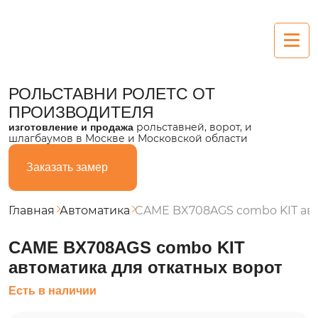
Рольставни
РОЛЬСТАВНИ РОЛЕТС
ОТ
ПРОИЗВОДИТЕЛЯ
Алюминиевые
рольставней, ворот, и
изготовление и продажа
шлагбаумов в Москве и Московской области
Пластиковые
Заказать замер
Из поликарбоната
Стальные
Главная
Автоматика
CAME BX708AGS combo KIT авт
Ворота
CAME BX708AGS combo KIT
автоматика для откатных ворот
Секционные
Есть в наличии
Въездные