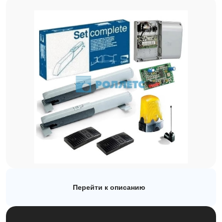
Рулонные
Автоматика
Заборы
Каталог
О компании
Наши работы
Блог
Перейти к описанию
Контакты
sales@rollets.ru