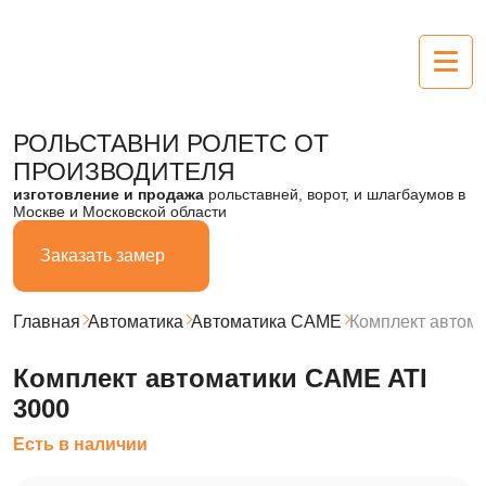
Рольставни
РОЛЬСТАВНИ РОЛЕТС
ОТ
ПРОИЗВОДИТЕЛЯ
Алюминиевые
изготовление и продажа
рольставней, ворот, и шлагбаумов в
Москве и Московской области
Пластиковые
Заказать замер
Из поликарбоната
Стальные
Главная
Автоматика
Автоматика CAME
Комплект автом
Ворота
Комплект автоматики CAME ATI
3000
Секционные
Есть в наличии
Въездные