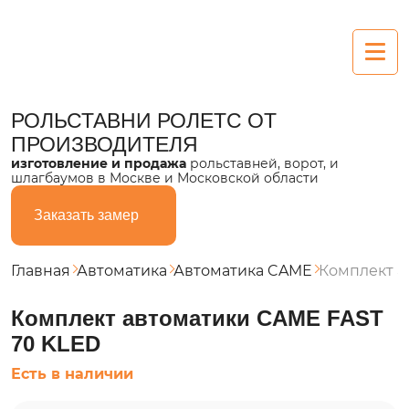
Рольставни
РОЛЬСТАВНИ РОЛЕТС
ОТ
ПРОИЗВОДИТЕЛЯ
Алюминиевые
изготовление и продажа
рольставней, ворот, и
шлагбаумов в Москве и Московской области
Пластиковые
Заказать замер
Из поликарбоната
Стальные
Главная
Автоматика
Автоматика CAME
Комплект а
Ворота
Комплект автоматики CAME FAST
70 KLED
Секционные
Есть в наличии
Въездные