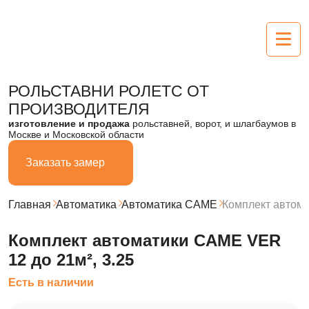
Рольставни
РОЛЬСТАВНИ РОЛЕТС
ОТ
ПРОИЗВОДИТЕЛЯ
Алюминиевые
изготовление и продажа
рольставней, ворот, и шлагбаумов в
Москве и Московской области
Пластиковые
Заказать замер
Из поликарбоната
Стальные
Главная
Автоматика
Автоматика CAME
Комплект автома
Ворота
Комплект автоматики CAME VER
12 до 21м², 3.25
Секционные
Есть в наличии
Въездные