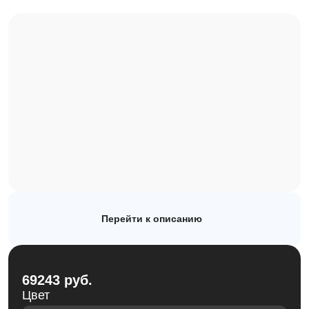
Рулонные
Автоматика
Заборы
Каталог
О компании
Наши работы
Перейти к описанию
Блог
Контакты
69243 руб.
Цвет
sales@rollets.ru