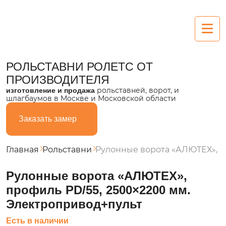
Рольставни
РОЛЬСТАВНИ РОЛЕТС
ОТ
ПРОИЗВОДИТЕЛЯ
Алюминиевые
рольставней, ворот, и
изготовление и продажа
шлагбаумов в Москве и Московской области
Пластиковые
Заказать замер
Из поликарбоната
Стальные
Главная
Рольставни
Рулонные ворота «АЛЮТЕХ», п
Ворота
Рулонные ворота «АЛЮТЕХ»,
профиль PD/55, 2500×2200 мм.
Секционные
Электропривод+пульт
Въездные
Есть в наличии