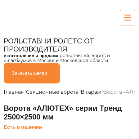
Рольставни
РОЛЬСТАВНИ РОЛЕТС
ОТ
ПРОИЗВОДИТЕЛЯ
Алюминиевые
рольставней, ворот, и
изготовление и продажа
шлагбаумов в Москве и Московской области
Пластиковые
Заказать замер
Из поликарбоната
Стальные
Главная
Секционные ворота
В гараж
Ворота «АЛЮ
Ворота
Ворота «АЛЮТЕХ» серии Тренд
2500×2500 мм
Секционные
Есть в наличии
Въездные