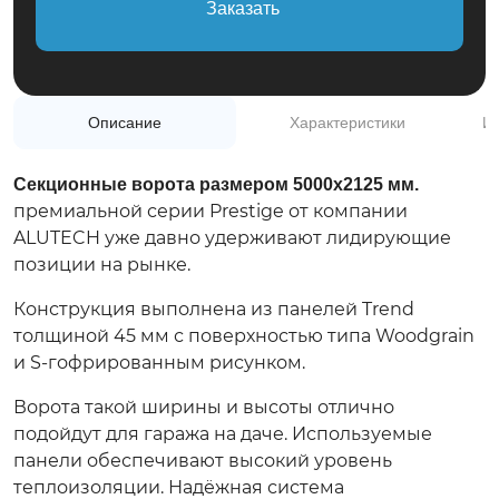
Заказать
+7(495)975-50-77
Обратный звонок
Описание
Характеристики
Ин
Секционные ворота размером 5000х2125 мм.
премиальной серии Prestige от компании
ALUTECH уже давно удерживают лидирующие
позиции на рынке.
Конструкция выполнена из панелей Trend
толщиной 45 мм с поверхностью типа Woodgrain
и S-гофрированным рисунком.
Ворота такой ширины и высоты отлично
подойдут для гаража на даче. Используемые
панели обеспечивают высокий уровень
теплоизоляции. Надёжная система