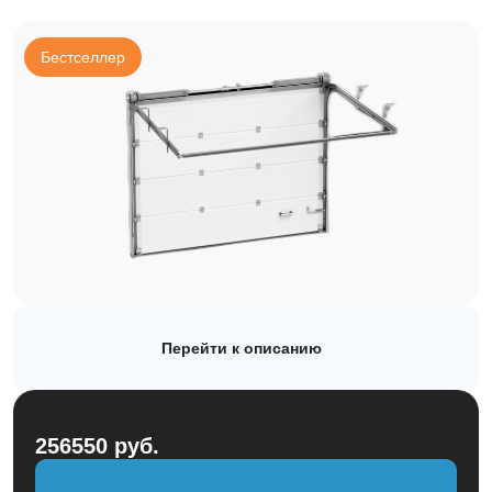
Рулонные
Бестселлер
Автоматика
Заборы
Каталог
О компании
Наши работы
Перейти к описанию
Блог
Контакты
256550 руб.
sales@rollets.ru