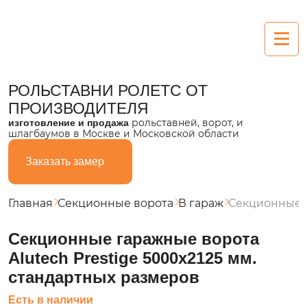
Рольставни
РОЛЬСТАВНИ РОЛЕТС
ОТ
ПРОИЗВОДИТЕЛЯ
Алюминиевые
рольставней, ворот, и
изготовление и продажа
шлагбаумов в Москве и Московской области
Пластиковые
Заказать замер
Из поликарбоната
Стальные
Главная
Секционные ворота
В гараж
Секционные г
Ворота
Секционные гаражные ворота
Alutech Prestige 5000х2125 мм.
Секционные
стандартных размеров
Въездные
Есть в наличии