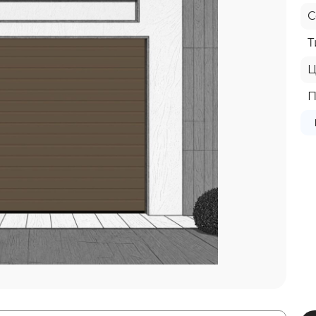
С
Т
Ц
П