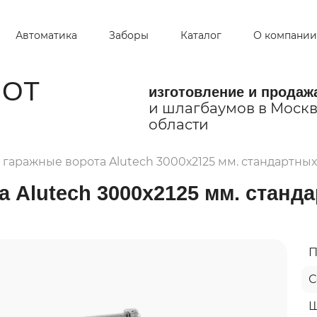
Автоматика
Заборы
Каталог
О компании
ОТ
изготовление и продаж
и шлагбаумов в Москв
области
гаражные ворота Alutech 3000х2125 мм. стандартны
 Alutech 3000х2125 мм. станд
П
С
Ш