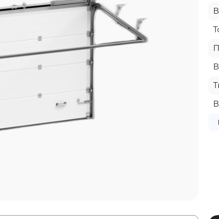
В
Т
П
В
Т
В