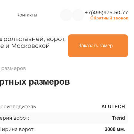
+7(495)975-50-77
Контакты
Обратный звонок
рольставней, ворот,
а
е и Московской
Заказать замер
х размеров
артных размеров
роизводитель
ALUTECH
ерия ворот:
Trend
ирина ворот:
3000 мм.