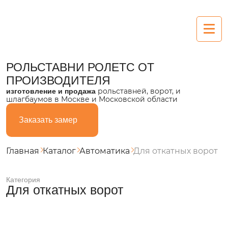
Рольставни
РОЛЬСТАВНИ РОЛЕТС
ОТ
ПРОИЗВОДИТЕЛЯ
Алюминиевые
рольставней, ворот, и
изготовление и продажа
шлагбаумов в Москве и Московской области
Пластиковые
Заказать замер
Из поликарбоната
Стальные
Главная
Каталог
Автоматика
Для откатных ворот
Ворота
Категория
Для откатных ворот
Секционные
Въездные