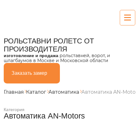
Рольставни
РОЛЬСТАВНИ РОЛЕТС
ОТ
ПРОИЗВОДИТЕЛЯ
Алюминиевые
рольставней, ворот, и
изготовление и продажа
шлагбаумов в Москве и Московской области
Пластиковые
Заказать замер
Из поликарбоната
Стальные
Главная
Каталог
Автоматика
Автоматика AN-Motor
Ворота
Категория
Автоматика AN-Motors
Секционные
Въездные